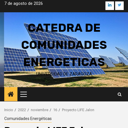
Saltar
7 de agosto de 2026
Linkedin
Twitt
al
contenido
CATEDRA DE
COMUNIDADES
ENERGETICAS
UNIVERSIDAD DE ZARAGOZA
Menú
principal
Inicio
2022
noviembre
16
Proyecto LIFE Jalon
Comunidades Energéticas