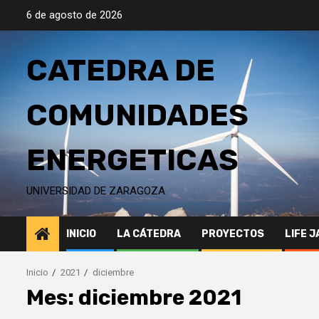
Saltar
6 de agosto de 2026
al
contenido
CATEDRA DE
COMUNIDADES
ENERGETICAS
UNIVERSIDAD DE ZARAGOZA
INICIO
LA CÁTEDRA
PROYECTOS
LIFE 
Inicio
2021
diciembre
Mes:
diciembre 2021