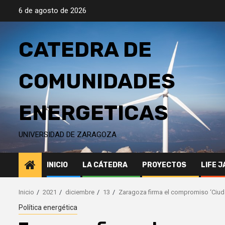
Saltar
6 de agosto de 2026
al
contenido
CATEDRA DE
COMUNIDADES
ENERGETICAS
UNIVERSIDAD DE ZARAGOZA
INICIO
LA CÁTEDRA
PROYECTOS
LIFE 
Inicio
2021
diciembre
13
Zaragoza firma el compromiso ‘Ciud
Política energética